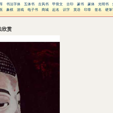
库
书法字体
五体书
古风书
甲骨文
古印
篆书
篆体
光明书
医
象棋
游戏
电子书
商城
起名
识字
英语
印章
签名
硬筆
障碍
繁體版
法欣赏