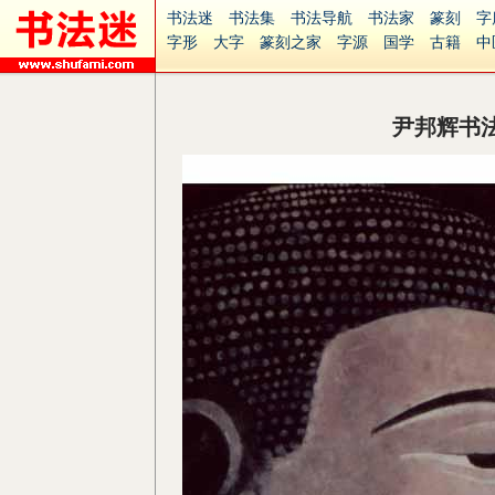
书法迷
书法集
书法导航
书法家
篆刻
字
字形
大字
篆刻之家
字源
国学
古籍
中
南无阿弥陀佛
意见反馈
安全网站
捐赠
无
尹邦辉书