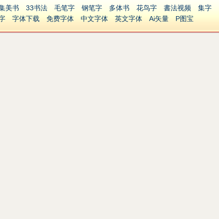
集美书
33书法
毛笔字
钢笔字
多体书
花鸟字
書法视频
集字
字
字体下载
免费字体
中文字体
英文字体
Ai矢量
P图宝