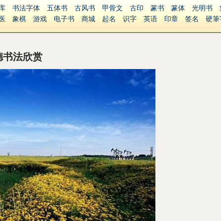
库
书法字体
五体书
古风书
甲骨文
古印
篆书
篆体
光明书
医
象棋
游戏
电子书
商城
起名
识字
英语
印章
签名
硬筆
障碍
繁體版
德书法欣赏