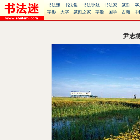
书法迷
书法集
书法导航
书法家
篆刻
字
字形
大字
篆刻之家
字源
国学
古籍
中
南无阿弥陀佛
意见反馈
安全网站
捐赠
无
尹志