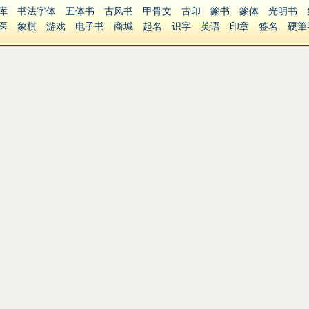
库
书法字体
五体书
古风书
甲骨文
古印
篆书
篆体
光明书
医
象棋
游戏
电子书
商城
起名
识字
英语
印章
签名
硬筆
障碍
繁體版