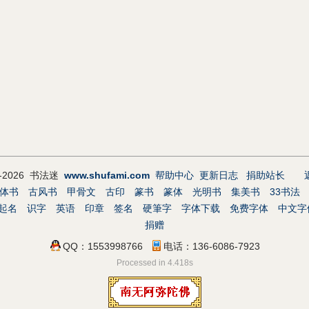
9-2026 书法迷
www.shufami.com
帮助中心
更新日志
捐助站长
体书
古风书
甲骨文
古印
篆书
篆体
光明书
集美书
33书法
起名
识字
英语
印章
签名
硬筆字
字体下载
免费字体
中文字
捐赠
QQ：1553998766
电话：136-6086-7923
Processed in 4.418s