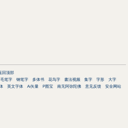
返回顶部
毛笔字
钢笔字
多体书
花鸟字
書法视频
集字
字形
大字
体
英文字体
Ai矢量
P图宝
南无阿弥陀佛
意见反馈
安全网站