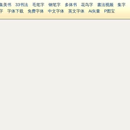
集美书
33书法
毛笔字
钢笔字
多体书
花鸟字
書法视频
集字
字
字体下载
免费字体
中文字体
英文字体
Ai矢量
P图宝