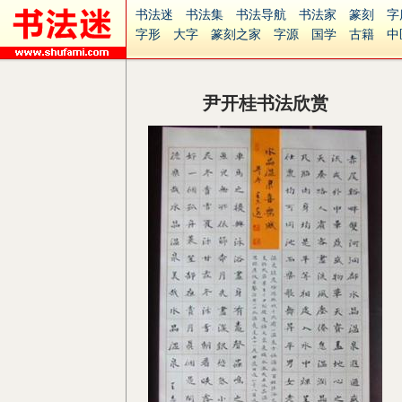
书法迷
书法集
书法导航
书法家
篆刻
字
字形
大字
篆刻之家
字源
国学
古籍
中
南无阿弥陀佛
意见反馈
安全网站
捐赠
无
尹开桂书法欣赏