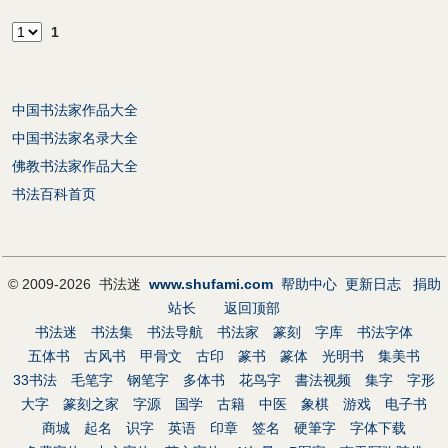
1
中国书法家作品大全
中国书法家名录大全
佛教书法家作品大全
书法百科首页
© 2009-2026 书法迷
www.shufami.com
帮助中心
更新日志
捐助
站长
返回顶部
书法迷
书法集
书法导航
书法家
篆刻
字库
书法字体
五体书
古风书
甲骨文
古印
篆书
篆体
光明书
集美书
33书法
毛笔字
钢笔字
多体书
花鸟字
書法视频
集字
字形
大字
篆刻之家
字源
国学
古籍
中医
象棋
游戏
电子书
商城
起名
识字
英语
印章
签名
硬筆字
字体下载