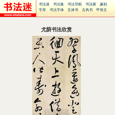
书法迷
书法集
书法导航
书法家
篆刻
字库
书法字体
五体书
古风书
甲骨文
古印
篆书
篆体
光明书
集美书
33书法
毛笔字
钢笔字
多体书
花鸟字
書法视频
集字
字形
大字
篆刻之家
字源
国学
尤荫书法欣赏
古籍
中医
象棋
游戏
电子书
商城
起名
识字
英语
印章
签名
硬筆字
字体下载
免费字体
中文字体
英文字体
Ai矢量
P图宝
南无阿弥陀佛
意见反馈
安全网站
捐赠
繁體版