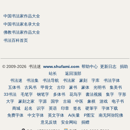
中国书法家作品大全
中国书法家名录大全
佛教书法家作品大全
书法百科首页
© 2009-2026 书法迷
www.shufami.com
帮助中心
更新日志
捐助
站长
返回顶部
书法迷
书法集
书法导航
书法家
篆刻
字库
书法字体
五体书
古风书
甲骨文
古印
篆书
篆体
光明书
集美书
33书法
毛笔字
钢笔字
多体书
花鸟字
書法视频
集字
字形
大字
篆刻之家
字源
国学
古籍
中医
象棋
游戏
电子书
商城
起名
识字
英语
印章
签名
硬筆字
字体下载
免费字体
中文字体
英文字体
Ai矢量
P图宝
南无阿弥陀佛
意见反馈
安全网站
捐赠