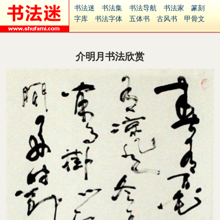
书法迷
书法集
书法导航
书法家
篆刻
字库
书法字体
五体书
古风书
甲骨文
古印
篆书
篆体
光明书
集美书
33书法
毛笔字
钢笔字
多体书
花鸟字
書法视频
集字
字形
大字
篆刻之家
字源
国学
介明月书法欣赏
古籍
中医
象棋
游戏
电子书
商城
起名
识字
英语
印章
签名
硬筆字
字体下载
免费字体
中文字体
英文字体
Ai矢量
P图宝
南无阿弥陀佛
意见反馈
安全网站
捐赠
繁體版