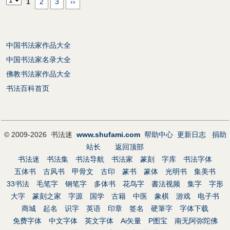
1
2
3
››
中国书法家作品大全
中国书法家名录大全
佛教书法家作品大全
书法百科首页
© 2009-2026 书法迷
www.shufami.com
帮助中心
更新日志
捐助
站长
返回顶部
书法迷
书法集
书法导航
书法家
篆刻
字库
书法字体
五体书
古风书
甲骨文
古印
篆书
篆体
光明书
集美书
33书法
毛笔字
钢笔字
多体书
花鸟字
書法视频
集字
字形
大字
篆刻之家
字源
国学
古籍
中医
象棋
游戏
电子书
商城
起名
识字
英语
印章
签名
硬筆字
字体下载
免费字体
中文字体
英文字体
Ai矢量
P图宝
南无阿弥陀佛