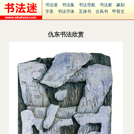
书法迷
书法集
书法导航
书法家
篆刻
字库
书法字体
五体书
古风书
甲骨文
古印
篆书
篆体
光明书
集美书
33书法
毛笔字
钢笔字
多体书
花鸟字
書法视频
集字
字形
大字
篆刻之家
字源
国学
仇东书法欣赏
古籍
中医
象棋
游戏
电子书
商城
起名
识字
英语
印章
签名
硬筆字
字体下载
免费字体
中文字体
英文字体
Ai矢量
P图宝
南无阿弥陀佛
意见反馈
安全网站
捐赠
繁體版