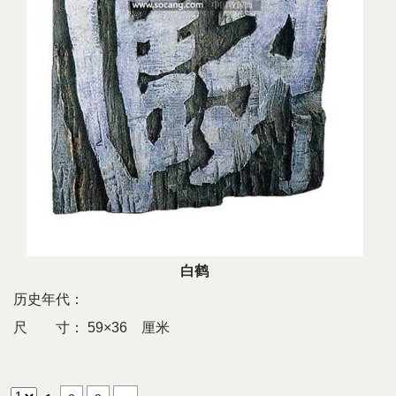
白鹤
历史年代：
尺 寸：
59×36 厘米