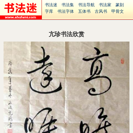
书法迷
书法集
书法导航
书法家
篆刻
字库
书法字体
五体书
古风书
甲骨文
古印
篆书
篆体
光明书
集美书
33书法
毛笔字
钢笔字
多体书
花鸟字
書法视频
集字
字形
大字
篆刻之家
字源
国学
亢珍书法欣赏
古籍
中医
象棋
游戏
电子书
商城
起名
识字
英语
印章
签名
硬筆字
字体下载
免费字体
中文字体
英文字体
Ai矢量
P图宝
南无阿弥陀佛
意见反馈
安全网站
捐赠
繁體版