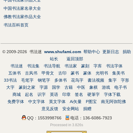
中国书法家名录大全
佛教书法家作品大全
书法百科首页
© 2009-2026 书法迷
www.shufami.com
帮助中心
更新日志
捐助
站长
返回顶部
书法迷
书法集
书法导航
书法家
篆刻
字库
书法字体
五体书
古风书
甲骨文
古印
篆书
篆体
光明书
集美书
33书法
毛笔字
钢笔字
多体书
花鸟字
書法视频
集字
字形
大字
篆刻之家
字源
国学
古籍
中医
象棋
游戏
电子书
商城
起名
识字
英语
印章
签名
硬筆字
字体下载
免费字体
中文字体
英文字体
Ai矢量
P图宝
南无阿弥陀佛
意见反馈
安全网站
捐赠
QQ：1553998766
电话：136-6086-7923
Processed in 3.826s