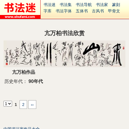
书法迷
书法集
书法导航
书法家
篆刻
字库
书法字体
五体书
古风书
甲骨文
古印
篆书
篆体
光明书
集美书
33书法
毛笔字
钢笔字
多体书
花鸟字
書法视频
集字
字形
大字
篆刻之家
字源
国学
亢万柏书法欣赏
古籍
中医
象棋
游戏
电子书
商城
起名
识字
英语
印章
签名
硬筆字
字体下载
免费字体
中文字体
英文字体
Ai矢量
P图宝
南无阿弥陀佛
意见反馈
安全网站
捐赠
繁體版
亢万柏作品
历史年代：
90年代
1
2
››
中国书法家作品大全