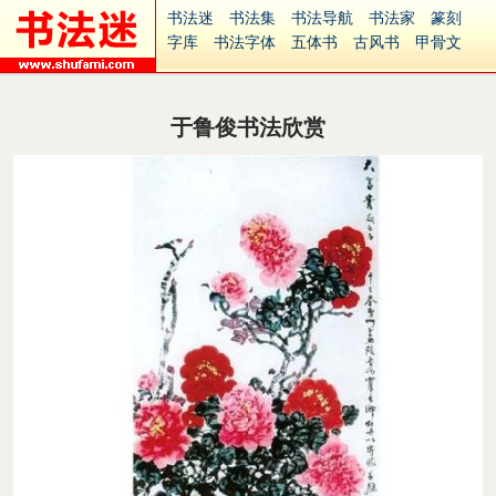
书法迷
书法集
书法导航
书法家
篆刻
字库
书法字体
五体书
古风书
甲骨文
古印
篆书
篆体
光明书
集美书
33书法
毛笔字
钢笔字
多体书
花鸟字
書法视频
集字
字形
大字
篆刻之家
字源
国学
于鲁俊书法欣赏
古籍
中医
象棋
游戏
电子书
商城
起名
识字
英语
印章
签名
硬筆字
字体下载
免费字体
中文字体
英文字体
Ai矢量
P图宝
南无阿弥陀佛
意见反馈
安全网站
捐赠
繁體版