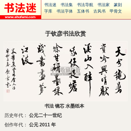
书法迷
书法集
书法导航
书法家
篆刻
字库
书法字体
五体书
古风书
甲骨文
古印
篆书
篆体
光明书
集美书
33书法
毛笔字
钢笔字
多体书
花鸟字
書法视频
集字
字形
大字
篆刻之家
字源
国学
于钦彦书法欣赏
古籍
中医
象棋
游戏
电子书
商城
起名
识字
英语
印章
签名
硬筆字
字体下载
免费字体
中文字体
英文字体
Ai矢量
P图宝
南无阿弥陀佛
意见反馈
安全网站
捐赠
繁體版
书法 镜芯 水墨纸本
历史年代：
公元二十一世纪
创作年代：
公元 2011 年