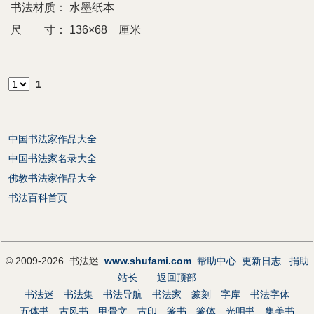
书法材质：
水墨纸本
尺 寸：
136×68 厘米
1
中国书法家作品大全
中国书法家名录大全
佛教书法家作品大全
书法百科首页
© 2009-2026 书法迷
www.shufami.com
帮助中心
更新日志
捐助
站长
返回顶部
书法迷
书法集
书法导航
书法家
篆刻
字库
书法字体
五体书
古风书
甲骨文
古印
篆书
篆体
光明书
集美书