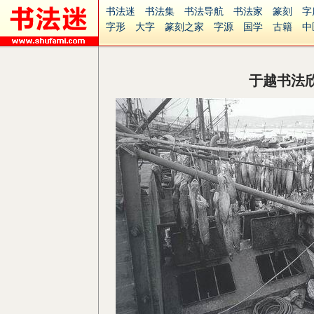
书法迷
书法集
书法导航
书法家
篆刻
字
字形
大字
篆刻之家
字源
国学
古籍
中
南无阿弥陀佛
意见反馈
安全网站
捐赠
无
于越书法