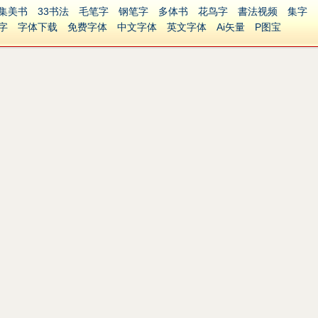
集美书
33书法
毛笔字
钢笔字
多体书
花鸟字
書法视频
集字
字
字体下载
免费字体
中文字体
英文字体
Ai矢量
P图宝