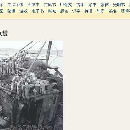
库
书法字体
五体书
古风书
甲骨文
古印
篆书
篆体
光明书
医
象棋
游戏
电子书
商城
起名
识字
英语
印章
签名
硬筆
障碍
繁體版
欣赏