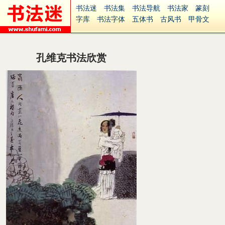
书法迷
书法集
书法导航
书法家
篆刻
字库
书法字体
五体书
古风书
甲骨文
古印
篆书
篆体
光明书
集美书
33书法
毛笔字
钢笔字
多体书
花鸟字
書法视频
集字
字形
大字
篆刻之家
字源
国学
孔维克书法欣赏
古籍
中医
象棋
游戏
电子书
商城
起名
识字
英语
印章
签名
硬筆字
字体下载
免费字体
中文字体
英文字体
Ai矢量
P图宝
南无阿弥陀佛
意见反馈
安全网站
捐赠
繁體版