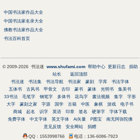
中国书法家作品大全
中国书法家名录大全
佛教书法家作品大全
书法百科首页
© 2009-2026 书法迷
www.shufami.com
帮助中心
更新日志
捐助
站长
返回顶部
书法迷
书法集
书法导航
书法家
篆刻
字库
书法字体
五体书
古风书
甲骨文
古印
篆书
篆体
光明书
集美书
33书法
毛笔字
钢笔字
多体书
花鸟字
書法视频
集字
字形
大字
篆刻之家
字源
国学
古籍
中医
象棋
游戏
电子书
商城
起名
识字
英语
印章
签名
硬筆字
字体下载
免费字体
中文字体
英文字体
Ai矢量
P图宝
南无阿弥陀佛
意见反馈
安全网站
捐赠
QQ：1553998766
电话：136-6086-7923