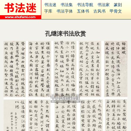
书法迷
书法集
书法导航
书法家
篆刻
字库
书法字体
五体书
古风书
甲骨文
古印
篆书
篆体
光明书
集美书
33书法
毛笔字
钢笔字
多体书
花鸟字
書法视频
集字
字形
大字
篆刻之家
字源
国学
孔继涑书法欣赏
古籍
中医
象棋
游戏
电子书
商城
起名
识字
英语
印章
签名
硬筆字
字体下载
免费字体
中文字体
英文字体
Ai矢量
P图宝
南无阿弥陀佛
意见反馈
安全网站
捐赠
繁體版