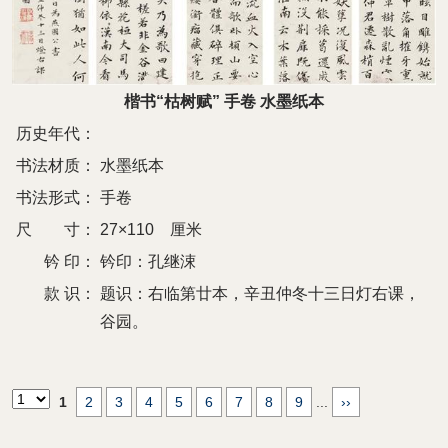
楷书“枯树赋” 手卷 水墨纸本
历史年代：
书法材质：
水墨纸本
书法形式：
手卷
尺 寸：
27×110 厘米
钤 印：
钤印：孔继涑
款 识：
题识：右临第廿本，辛丑仲冬十三日灯右课，
谷园。
1
2
3
4
5
6
7
8
9
...
››