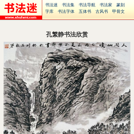
书法迷
书法集
书法导航
书法家
篆刻
字库
书法字体
五体书
古风书
甲骨文
古印
篆书
篆体
光明书
集美书
33书法
毛笔字
钢笔字
多体书
花鸟字
書法视频
集字
字形
大字
篆刻之家
字源
国学
孔繁静书法欣赏
古籍
中医
象棋
游戏
电子书
商城
起名
识字
英语
印章
签名
硬筆字
字体下载
免费字体
中文字体
英文字体
Ai矢量
P图宝
南无阿弥陀佛
意见反馈
安全网站
捐赠
繁體版