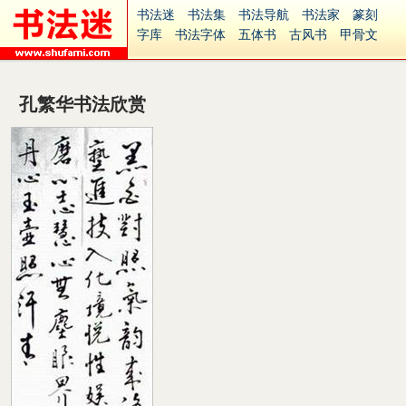
书法迷
书法集
书法导航
书法家
篆刻
字库
书法字体
五体书
古风书
甲骨文
古印
篆书
篆体
光明书
集美书
33书法
毛笔字
钢笔字
多体书
花鸟字
書法视频
集字
字形
大字
篆刻之家
字源
国学
孔繁华书法欣赏
古籍
中医
象棋
游戏
电子书
商城
起名
识字
英语
印章
签名
硬筆字
字体下载
免费字体
中文字体
英文字体
Ai矢量
P图宝
南无阿弥陀佛
意见反馈
安全网站
捐赠
繁體版