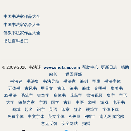
中国书法家作品大全
中国书法家名录大全
佛教书法家作品大全
书法百科首页
© 2009-2026 书法迷
www.shufami.com
帮助中心
更新日志
捐助
站长
返回顶部
书法迷
书法集
书法导航
书法家
篆刻
字库
书法字体
五体书
古风书
甲骨文
古印
篆书
篆体
光明书
集美书
33书法
毛笔字
钢笔字
多体书
花鸟字
書法视频
集字
字形
大字
篆刻之家
字源
国学
古籍
中医
象棋
游戏
电子书
商城
起名
识字
英语
印章
签名
硬筆字
字体下载
免费字体
中文字体
英文字体
Ai矢量
P图宝
南无阿弥陀佛
意见反馈
安全网站
捐赠