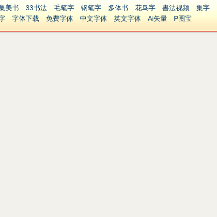
集美书
33书法
毛笔字
钢笔字
多体书
花鸟字
書法视频
集字
字
字体下载
免费字体
中文字体
英文字体
Ai矢量
P图宝