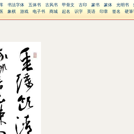
库
书法字体
五体书
古风书
甲骨文
古印
篆书
篆体
光明书
医
象棋
游戏
电子书
商城
起名
识字
英语
印章
签名
硬筆
障碍
繁體版