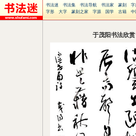
书法迷
书法集
书法导航
书法家
篆刻
字
字形
大字
篆刻之家
字源
国学
古籍
中
南无阿弥陀佛
意见反馈
安全网站
捐赠
无
于茂阳书法欣赏