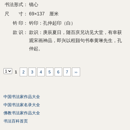
书法形式：
镜心
尺 寸：
69×137 厘米
钤 印：
钤印：孔仲起印（白）
款 识：
款识：庚辰夏日，随百庆兄访见大堂，有幸获
观宋画神品，即兴以程颢句书奉黄琳先生，孔
仲起。
1
2
3
4
5
6
7
››
中国书法家作品大全
中国书法家名录大全
佛教书法家作品大全
书法百科首页