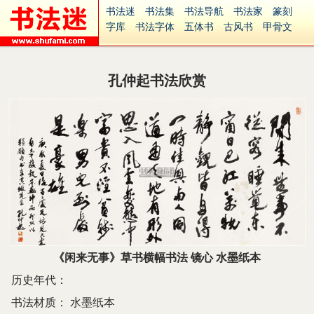
书法迷
书法集
书法导航
书法家
篆刻
字库
书法字体
五体书
古风书
甲骨文
古印
篆书
篆体
光明书
集美书
33书法
毛笔字
钢笔字
多体书
花鸟字
書法视频
集字
字形
大字
篆刻之家
字源
国学
孔仲起书法欣赏
古籍
中医
象棋
游戏
电子书
商城
起名
识字
英语
印章
签名
硬筆字
字体下载
免费字体
中文字体
英文字体
Ai矢量
P图宝
南无阿弥陀佛
意见反馈
安全网站
捐赠
繁體版
《闲来无事》草书横幅书法 镜心 水墨纸本
历史年代：
书法材质：
水墨纸本