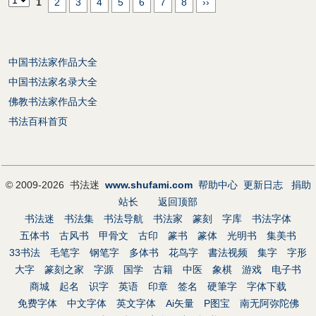
1
2
3
4
5
6
7
8
››
中国书法家作品大全
中国书法家名录大全
佛教书法家作品大全
书法百科首页
© 2009-2026 书法迷
www.shufami.com
帮助中心
更新日志
捐助
站长
返回顶部
书法迷
书法集
书法导航
书法家
篆刻
字库
书法字体
五体书
古风书
甲骨文
古印
篆书
篆体
光明书
集美书
33书法
毛笔字
钢笔字
多体书
花鸟字
書法视频
集字
字形
大字
篆刻之家
字源
国学
古籍
中医
象棋
游戏
电子书
商城
起名
识字
英语
印章
签名
硬筆字
字体下载
免费字体
中文字体
英文字体
Ai矢量
P图宝
南无阿弥陀佛