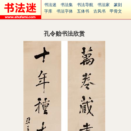
书法迷
书法集
书法导航
书法家
篆刻
字库
书法字体
五体书
古风书
甲骨文
古印
篆书
篆体
光明书
集美书
33书法
毛笔字
钢笔字
多体书
花鸟字
書法视频
集字
字形
大字
篆刻之家
字源
国学
孔令贻书法欣赏
古籍
中医
象棋
游戏
电子书
商城
起名
识字
英语
印章
签名
硬筆字
字体下载
免费字体
中文字体
英文字体
Ai矢量
P图宝
南无阿弥陀佛
意见反馈
安全网站
捐赠
繁體版