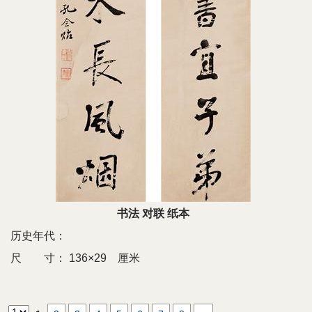
书法 对联 纸本
历史年代：
尺 寸：
136×29 厘米