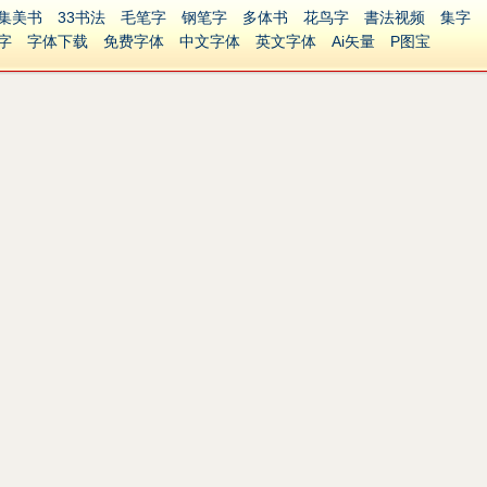
集美书
33书法
毛笔字
钢笔字
多体书
花鸟字
書法视频
集字
字
字体下载
免费字体
中文字体
英文字体
Ai矢量
P图宝