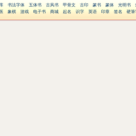
库
书法字体
五体书
古风书
甲骨文
古印
篆书
篆体
光明书
医
象棋
游戏
电子书
商城
起名
识字
英语
印章
签名
硬筆
障碍
繁體版