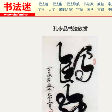
书法迷
书法集
书法导航
书法家
篆刻
字
字形
大字
篆刻之家
字源
国学
古籍
中
南无阿弥陀佛
意见反馈
安全网站
捐赠
无
孔令品书法欣赏