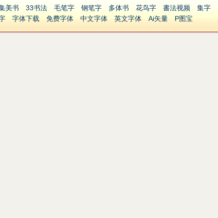
集美书
33书法
毛笔字
钢笔字
多体书
花鸟字
書法视频
集字
字
字体下载
免费字体
中文字体
英文字体
Ai矢量
P图宝