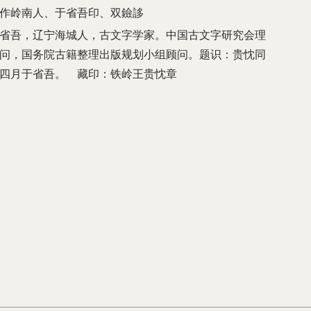
来作岭南人、于省吾印、双鐱誃
省吾，辽宁海城人，古文字学家。中国古文字研究会理
问，国务院古籍整理出版规划小组顾问。题识：贵忱同
四月于省吾。 藏印：铁岭王贵忱章