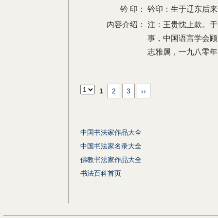
钤 印：
钤印：生于辽东后
内容介绍：
注：王贵忱上款。于
事，中国语言学会顾
志雅属，一九八零年
1
2
3
››
中国书法家作品大全
中国书法家名录大全
佛教书法家作品大全
书法百科首页