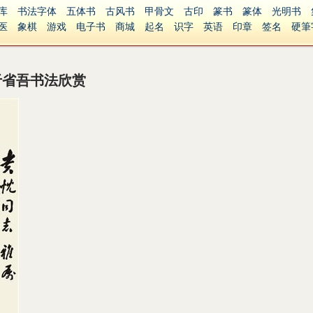
库
书法字体
五体书
古风书
甲骨文
古印
篆书
篆体
光明书
医
象棋
游戏
电子书
商城
起名
识字
英语
印章
签名
硬筆
障碍
繁體版
于省吾书法欣赏