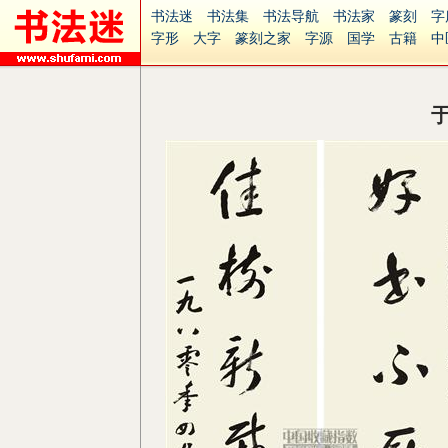
书法迷
书法集
书法导航
书法家
篆刻
字
字形
大字
篆刻之家
字源
国学
古籍
中
南无阿弥陀佛
意见反馈
安全网站
捐赠
无