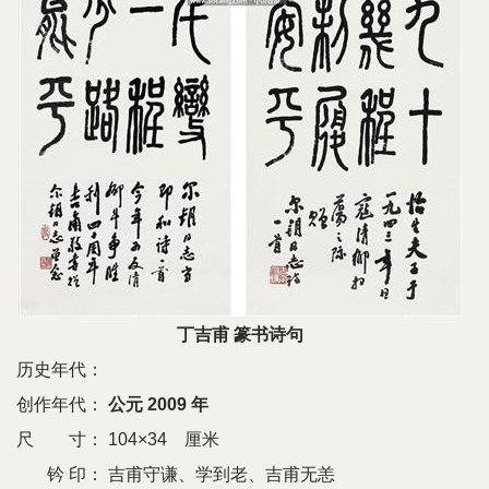
丁吉甫 篆书诗句
历史年代：
创作年代：
公元 2009 年
尺 寸：
104×34 厘米
钤 印：
吉甫守谦、学到老、吉甫无恙