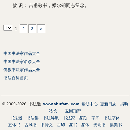
款 识：
吉甫敬书，赠尔钥同志留念。
1
2
3
››
中国书法家作品大全
中国书法家名录大全
佛教书法家作品大全
书法百科首页
© 2009-2026 书法迷
www.shufami.com
帮助中心
更新日志
捐助
站长
返回顶部
书法迷
书法集
书法导航
书法家
篆刻
字库
书法字体
五体书
古风书
甲骨文
古印
篆书
篆体
光明书
集美书