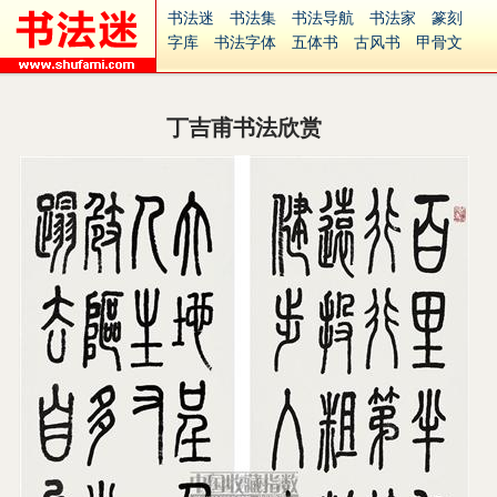
书法迷
书法集
书法导航
书法家
篆刻
字库
书法字体
五体书
古风书
甲骨文
古印
篆书
篆体
光明书
集美书
33书法
毛笔字
钢笔字
多体书
花鸟字
書法视频
集字
字形
大字
篆刻之家
字源
国学
丁吉甫书法欣赏
古籍
中医
象棋
游戏
电子书
商城
起名
识字
英语
印章
签名
硬筆字
字体下载
免费字体
中文字体
英文字体
Ai矢量
P图宝
南无阿弥陀佛
意见反馈
安全网站
捐赠
繁體版