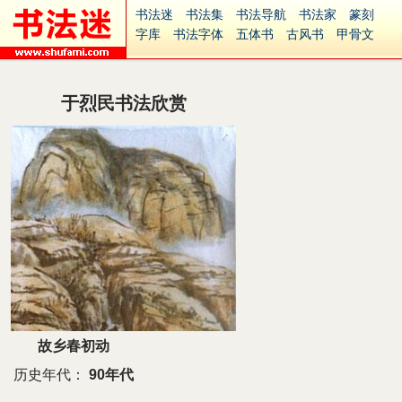
书法迷
书法集
书法导航
书法家
篆刻
字库
书法字体
五体书
古风书
甲骨文
古印
篆书
篆体
光明书
集美书
33书法
毛笔字
钢笔字
多体书
花鸟字
書法视频
集字
字形
大字
篆刻之家
字源
国学
于烈民书法欣赏
古籍
中医
象棋
游戏
电子书
商城
起名
识字
英语
印章
签名
硬筆字
字体下载
免费字体
中文字体
英文字体
Ai矢量
P图宝
南无阿弥陀佛
意见反馈
安全网站
捐赠
繁體版
故乡春初动
历史年代：
90年代