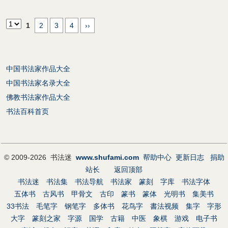
1
2
3
4
››
中国书法家作品大全
中国书法家名录大全
佛教书法家作品大全
书法百科首页
© 2009-2026 书法迷
www.shufami.com
帮助中心
更新日志
捐助
站长
返回顶部
书法迷
书法集
书法导航
书法家
篆刻
字库
书法字体
五体书
古风书
甲骨文
古印
篆书
篆体
光明书
集美书
33书法
毛笔字
钢笔字
多体书
花鸟字
書法视频
集字
字形
大字
篆刻之家
字源
国学
古籍
中医
象棋
游戏
电子书