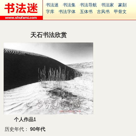
书法迷
书法集
书法导航
书法家
篆刻
字库
书法字体
五体书
古风书
甲骨文
古印
篆书
篆体
光明书
集美书
33书法
毛笔字
钢笔字
多体书
花鸟字
書法视频
集字
字形
大字
篆刻之家
字源
国学
天石书法欣赏
古籍
中医
象棋
游戏
电子书
商城
起名
识字
英语
印章
签名
硬筆字
字体下载
免费字体
中文字体
英文字体
Ai矢量
P图宝
南无阿弥陀佛
意见反馈
安全网站
捐赠
繁體版
个人作品1
历史年代：
90年代