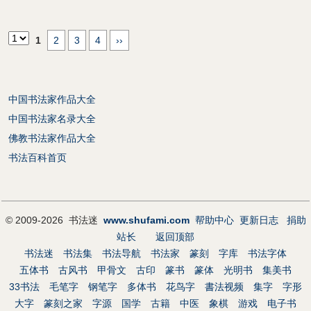
1
2
3
4
››
中国书法家作品大全
中国书法家名录大全
佛教书法家作品大全
书法百科首页
© 2009-2026 书法迷
www.shufami.com
帮助中心
更新日志
捐助
站长
返回顶部
书法迷
书法集
书法导航
书法家
篆刻
字库
书法字体
五体书
古风书
甲骨文
古印
篆书
篆体
光明书
集美书
33书法
毛笔字
钢笔字
多体书
花鸟字
書法视频
集字
字形
大字
篆刻之家
字源
国学
古籍
中医
象棋
游戏
电子书