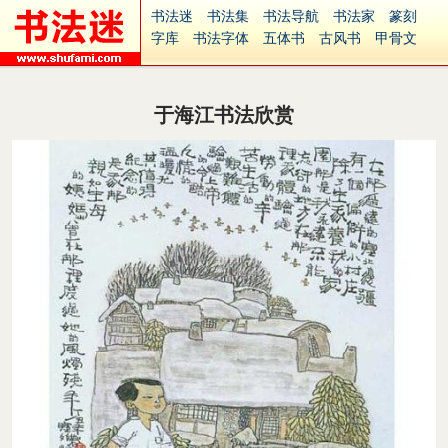
书法迷
书法集
书法导航
书法家
篆刻
字库
书法字体
五体书
古风书
甲骨文
古印
篆书
篆体
光明书
集美书
33书法
毛笔字
钢笔字
多体书
花鸟字
書法视频
集字
字形
大字
篆刻之家
字源
国学
于海江书法欣赏
古籍
中医
象棋
游戏
电子书
商城
起名
识字
英语
印章
签名
硬筆字
字体下载
免费字体
中文字体
英文字体
Ai矢量
P图宝
南无阿弥陀佛
意见反馈
安全网站
捐赠
繁體版