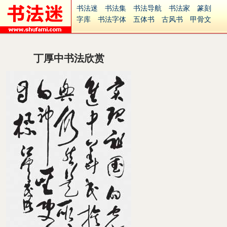
书法迷
书法集
书法导航
书法家
篆刻
字库
书法字体
五体书
古风书
甲骨文
古印
篆书
篆体
光明书
集美书
33书法
毛笔字
钢笔字
多体书
花鸟字
書法视频
集字
字形
大字
篆刻之家
字源
国学
丁厚中书法欣赏
古籍
中医
象棋
游戏
电子书
商城
起名
识字
英语
印章
签名
硬筆字
字体下载
免费字体
中文字体
英文字体
Ai矢量
P图宝
南无阿弥陀佛
意见反馈
安全网站
捐赠
繁體版