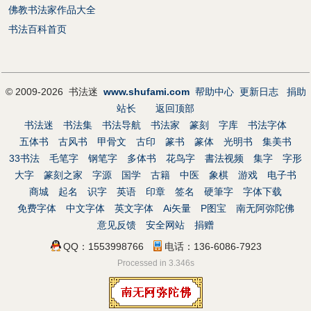
佛教书法家作品大全
书法百科首页
© 2009-2026 书法迷
www.shufami.com
帮助中心
更新日志
捐助
站长
返回顶部
书法迷
书法集
书法导航
书法家
篆刻
字库
书法字体
五体书
古风书
甲骨文
古印
篆书
篆体
光明书
集美书
33书法
毛笔字
钢笔字
多体书
花鸟字
書法视频
集字
字形
大字
篆刻之家
字源
国学
古籍
中医
象棋
游戏
电子书
商城
起名
识字
英语
印章
签名
硬筆字
字体下载
免费字体
中文字体
英文字体
Ai矢量
P图宝
南无阿弥陀佛
意见反馈
安全网站
捐赠
QQ：1553998766
电话：136-6086-7923
Processed in 3.346s