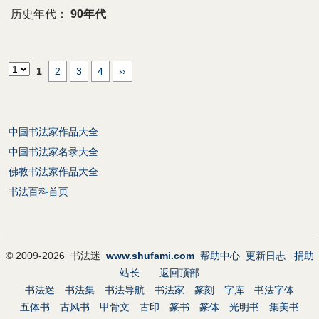
历史年代：
90年代
1
2
3
4
››
中国书法家作品大全
中国书法家名录大全
佛教书法家作品大全
书法百科首页
© 2009-2026 书法迷
www.shufami.com
帮助中心
更新日志
捐助
站长
返回顶部
书法迷
书法集
书法导航
书法家
篆刻
字库
书法字体
五体书
古风书
甲骨文
古印
篆书
篆体
光明书
集美书