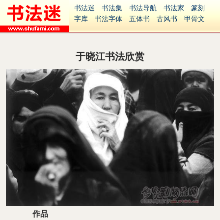
书法迷
书法集
书法导航
书法家
篆刻
字库
书法字体
五体书
古风书
甲骨文
古印
篆书
篆体
光明书
集美书
33书法
毛笔字
钢笔字
多体书
花鸟字
書法视频
集字
字形
大字
篆刻之家
字源
国学
于晓江书法欣赏
古籍
中医
象棋
游戏
电子书
商城
起名
识字
英语
印章
签名
硬筆字
字体下载
免费字体
中文字体
英文字体
Ai矢量
P图宝
南无阿弥陀佛
意见反馈
安全网站
捐赠
繁體版
作品