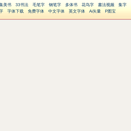
集美书
33书法
毛笔字
钢笔字
多体书
花鸟字
書法视频
集字
字
字体下载
免费字体
中文字体
英文字体
Ai矢量
P图宝