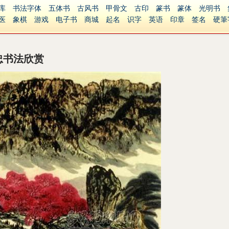
库
书法字体
五体书
古风书
甲骨文
古印
篆书
篆体
光明书
医
象棋
游戏
电子书
商城
起名
识字
英语
印章
签名
硬筆
障碍
繁體版
忠书法欣赏