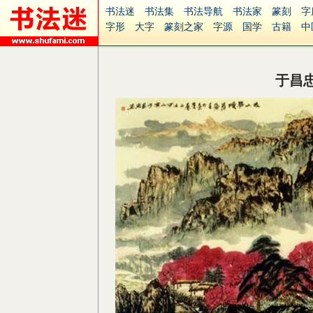
书法迷
书法集
书法导航
书法家
篆刻
字
字形
大字
篆刻之家
字源
国学
古籍
中
南无阿弥陀佛
意见反馈
安全网站
捐赠
无
于昌