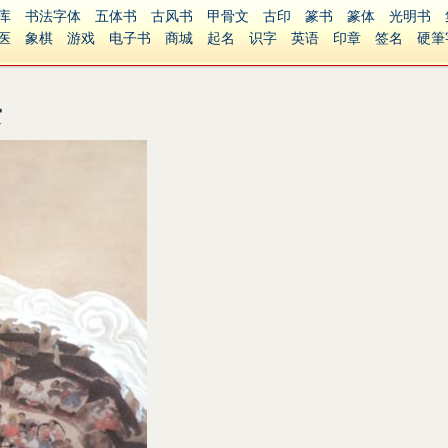
库
书法字体
五体书
古风书
甲骨文
古印
篆书
篆体
光明书
医
象棋
游戏
电子书
商城
起名
识字
英语
印章
签名
硬筆
障碍
繁體版
赏