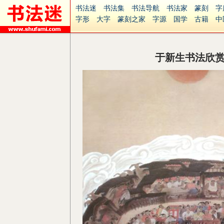
书法迷
书法集
书法导航
书法家
篆刻
字
字形
大字
篆刻之家
字源
国学
古籍
中
南无阿弥陀佛
意见反馈
安全网站
捐赠
无
于新生书法欣