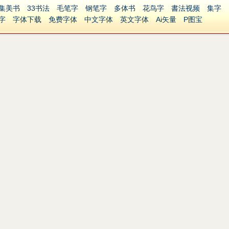
集美书
33书法
毛笔字
钢笔字
多体书
花鸟字
書法视频
集字
字
字体下载
免费字体
中文字体
英文字体
Ai矢量
P图宝