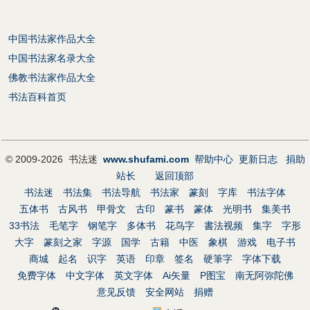
中国书法家作品大全
中国书法家名录大全
佛教书法家作品大全
书法百科首页
© 2009-2026 书法迷
www.shufami.com
帮助中心
更新日志
捐助
站长
返回顶部
书法迷
书法集
书法导航
书法家
篆刻
字库
书法字体
五体书
古风书
甲骨文
古印
篆书
篆体
光明书
集美书
33书法
毛笔字
钢笔字
多体书
花鸟字
書法视频
集字
字形
大字
篆刻之家
字源
国学
古籍
中医
象棋
游戏
电子书
商城
起名
识字
英语
印章
签名
硬筆字
字体下载
免费字体
中文字体
英文字体
Ai矢量
P图宝
南无阿弥陀佛
意见反馈
安全网站
捐赠