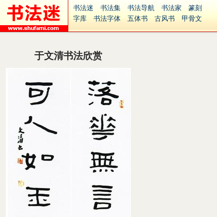
书法迷
书法集
书法导航
书法家
篆刻
字库
书法字体
五体书
古风书
甲骨文
古印
篆书
篆体
光明书
集美书
33书法
毛笔字
钢笔字
多体书
花鸟字
書法视频
集字
字形
大字
篆刻之家
字源
国学
于文清书法欣赏
古籍
中医
象棋
游戏
电子书
商城
起名
识字
英语
印章
签名
硬筆字
字体下载
免费字体
中文字体
英文字体
Ai矢量
P图宝
南无阿弥陀佛
意见反馈
安全网站
捐赠
繁體版