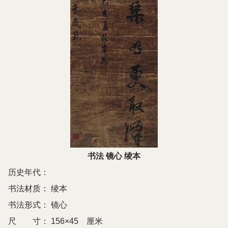
书法 镜心 绫本
历史年代：
书法材质：
绫本
书法形式：
镜心
尺 寸：
156×45 厘米