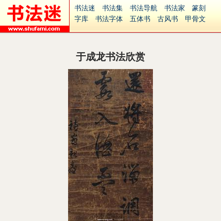
书法迷
书法集
书法导航
书法家
篆刻
字库
书法字体
五体书
古风书
甲骨文
古印
篆书
篆体
光明书
集美书
33书法
毛笔字
钢笔字
多体书
花鸟字
書法视频
集字
字形
大字
篆刻之家
字源
国学
于成龙书法欣赏
古籍
中医
象棋
游戏
电子书
商城
起名
识字
英语
印章
签名
硬筆字
字体下载
免费字体
中文字体
英文字体
Ai矢量
P图宝
南无阿弥陀佛
意见反馈
安全网站
捐赠
繁體版