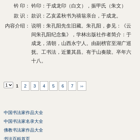
钤 印：
钤印：于成龙印（白文），振甲氏（朱文）
款 识：
款识：乙亥孟秋书为禧翁亲台，于成龙。
内容介绍：
说明：朱孔阳先生旧藏。朱孔阳，参见：《云
间朱孔阳纪念集》，学林出版社作者简介：于
成龙，清朝，山西永宁人。由副榜官至湖广巡
抚。工书法，近董其昌。有于山奏牍。卒年六
十八。
1
2
3
4
5
6
7
››
中国书法家作品大全
中国书法家名录大全
佛教书法家作品大全
书法百科首页