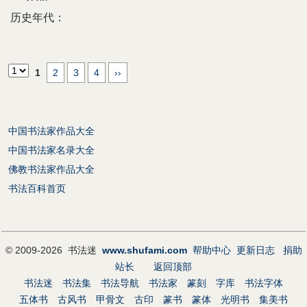
历史年代：
1
2
3
4
››
中国书法家作品大全
中国书法家名录大全
佛教书法家作品大全
书法百科首页
© 2009-2026 书法迷
www.shufami.com
帮助中心
更新日志
捐助
站长
返回顶部
书法迷
书法集
书法导航
书法家
篆刻
字库
书法字体
五体书
古风书
甲骨文
古印
篆书
篆体
光明书
集美书