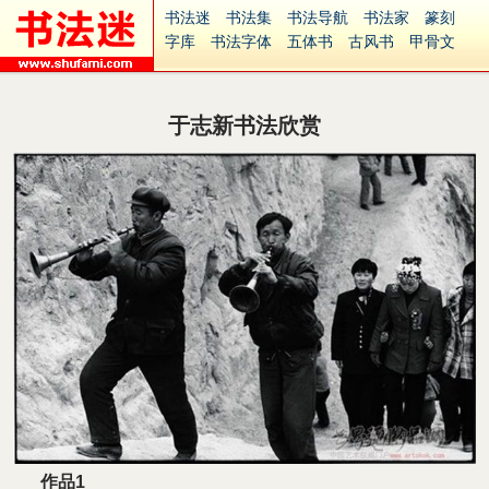
书法迷
书法集
书法导航
书法家
篆刻
字库
书法字体
五体书
古风书
甲骨文
古印
篆书
篆体
光明书
集美书
33书法
毛笔字
钢笔字
多体书
花鸟字
書法视频
集字
字形
大字
篆刻之家
字源
国学
于志新书法欣赏
古籍
中医
象棋
游戏
电子书
商城
起名
识字
英语
印章
签名
硬筆字
字体下载
免费字体
中文字体
英文字体
Ai矢量
P图宝
南无阿弥陀佛
意见反馈
安全网站
捐赠
繁體版
作品1