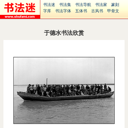
书法迷
书法集
书法导航
书法家
篆刻
字库
书法字体
五体书
古风书
甲骨文
古印
篆书
篆体
光明书
集美书
33书法
毛笔字
钢笔字
多体书
花鸟字
書法视频
集字
字形
大字
篆刻之家
字源
国学
于德水书法欣赏
古籍
中医
象棋
游戏
电子书
商城
起名
识字
英语
印章
签名
硬筆字
字体下载
免费字体
中文字体
英文字体
Ai矢量
P图宝
南无阿弥陀佛
意见反馈
安全网站
捐赠
繁體版