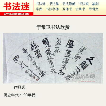
书法迷
书法集
书法导航
书法家
篆刻
字库
书法字体
五体书
古风书
甲骨文
古印
篆书
篆体
光明书
集美书
33书法
毛笔字
钢笔字
多体书
花鸟字
書法视频
集字
字形
大字
篆刻之家
字源
国学
于常卫书法欣赏
古籍
中医
象棋
游戏
电子书
商城
起名
识字
英语
印章
签名
硬筆字
字体下载
免费字体
中文字体
英文字体
Ai矢量
P图宝
南无阿弥陀佛
意见反馈
安全网站
捐赠
繁體版
作品选
历史年代：
90年代