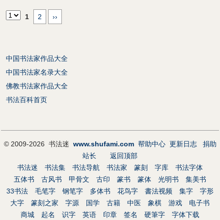
1
2
››
中国书法家作品大全
中国书法家名录大全
佛教书法家作品大全
书法百科首页
© 2009-2026 书法迷
www.shufami.com
帮助中心
更新日志
捐助
站长
返回顶部
书法迷
书法集
书法导航
书法家
篆刻
字库
书法字体
五体书
古风书
甲骨文
古印
篆书
篆体
光明书
集美书
33书法
毛笔字
钢笔字
多体书
花鸟字
書法视频
集字
字形
大字
篆刻之家
字源
国学
古籍
中医
象棋
游戏
电子书
商城
起名
识字
英语
印章
签名
硬筆字
字体下载