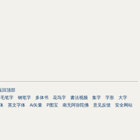
返回顶部
毛笔字
钢笔字
多体书
花鸟字
書法视频
集字
字形
大字
体
英文字体
Ai矢量
P图宝
南无阿弥陀佛
意见反馈
安全网站