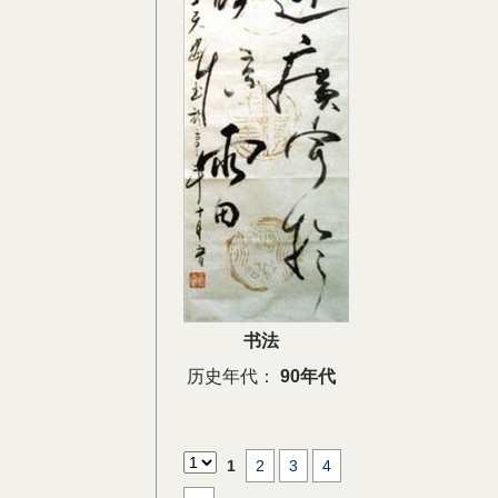
书法
历史年代：
90年代
1
2
3
4