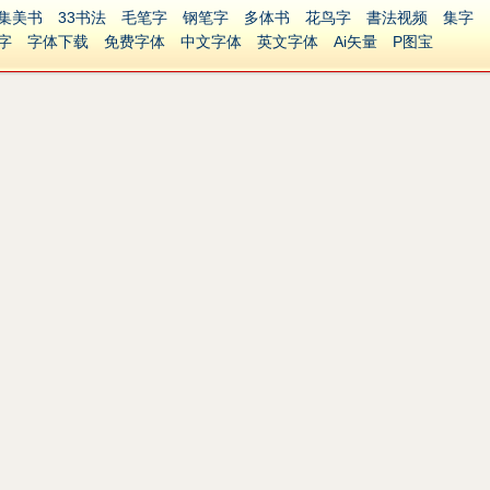
集美书
33书法
毛笔字
钢笔字
多体书
花鸟字
書法视频
集字
字
字体下载
免费字体
中文字体
英文字体
Ai矢量
P图宝