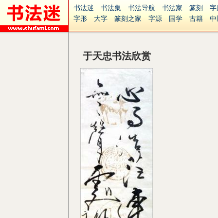
书法迷
书法集
书法导航
书法家
篆刻
字
字形
大字
篆刻之家
字源
国学
古籍
中
南无阿弥陀佛
意见反馈
安全网站
捐赠
无
于天忠书法欣赏