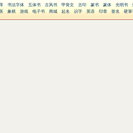
库
书法字体
五体书
古风书
甲骨文
古印
篆书
篆体
光明书
医
象棋
游戏
电子书
商城
起名
识字
英语
印章
签名
硬筆
障碍
繁體版