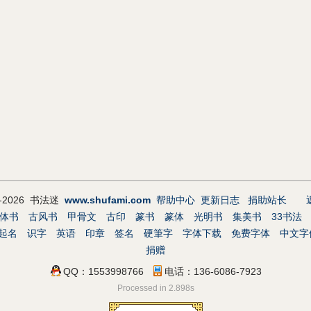
9-2026 书法迷
www.shufami.com
帮助中心
更新日志
捐助站长
体书
古风书
甲骨文
古印
篆书
篆体
光明书
集美书
33书法
起名
识字
英语
印章
签名
硬筆字
字体下载
免费字体
中文字
捐赠
QQ：1553998766
电话：136-6086-7923
Processed in 2.898s