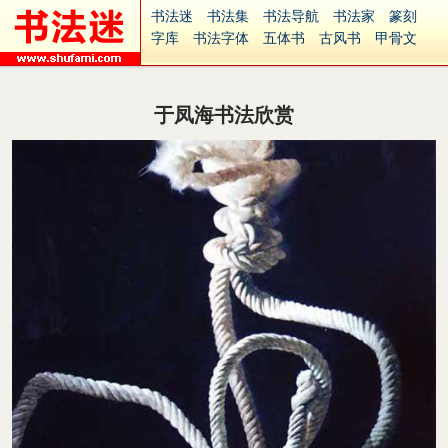
书法迷
书法集
书法导航
书法家
篆刻
字库
书法字体
五体书
古风书
甲骨文
古印
篆书
篆体
光明书
集美书
33书法
毛笔字
钢笔字
多体书
花鸟字
書法视频
集字
字形
大字
篆刻之家
字源
国学
于凤海书法欣赏
古籍
中医
象棋
游戏
电子书
商城
起名
识字
英语
印章
签名
硬筆字
字体下载
免费字体
中文字体
英文字体
Ai矢量
P图宝
南无阿弥陀佛
意见反馈
安全网站
捐赠
繁體版