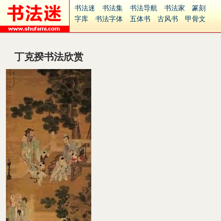
书法迷
书法集
书法导航
书法家
篆刻
字库
书法字体
五体书
古风书
甲骨文
古印
篆书
篆体
光明书
集美书
33书法
毛笔字
钢笔字
多体书
花鸟字
書法视频
集字
字形
大字
篆刻之家
字源
国学
丁克揆书法欣赏
古籍
中医
象棋
游戏
电子书
商城
起名
识字
英语
印章
签名
硬筆字
字体下载
免费字体
中文字体
英文字体
Ai矢量
P图宝
南无阿弥陀佛
意见反馈
安全网站
捐赠
繁體版