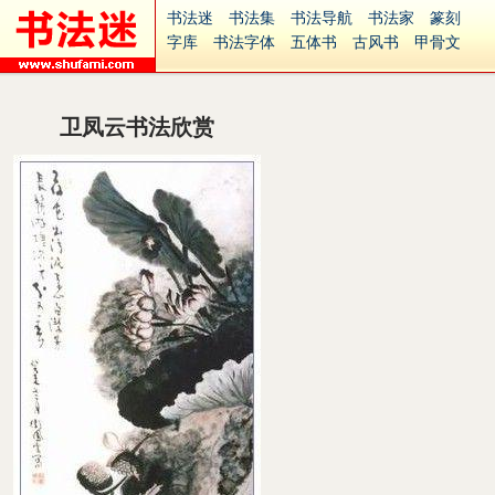
书法迷
书法集
书法导航
书法家
篆刻
字库
书法字体
五体书
古风书
甲骨文
古印
篆书
篆体
光明书
集美书
33书法
毛笔字
钢笔字
多体书
花鸟字
書法视频
集字
字形
大字
篆刻之家
字源
国学
卫凤云书法欣赏
古籍
中医
象棋
游戏
电子书
商城
起名
识字
英语
印章
签名
硬筆字
字体下载
免费字体
中文字体
英文字体
Ai矢量
P图宝
南无阿弥陀佛
意见反馈
安全网站
捐赠
繁體版