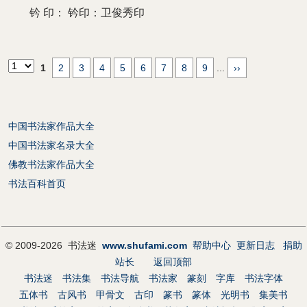
钤 印：
钤印：卫俊秀印
1
2
3
4
5
6
7
8
9
...
››
中国书法家作品大全
中国书法家名录大全
佛教书法家作品大全
书法百科首页
© 2009-2026 书法迷
www.shufami.com
帮助中心
更新日志
捐助
站长
返回顶部
书法迷
书法集
书法导航
书法家
篆刻
字库
书法字体
五体书
古风书
甲骨文
古印
篆书
篆体
光明书
集美书