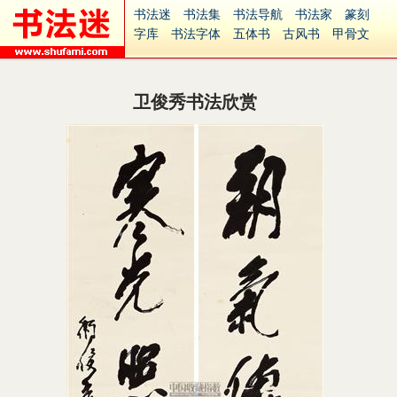
书法迷
书法集
书法导航
书法家
篆刻
字库
书法字体
五体书
古风书
甲骨文
古印
篆书
篆体
光明书
集美书
33书法
毛笔字
钢笔字
多体书
花鸟字
書法视频
集字
字形
大字
篆刻之家
字源
国学
卫俊秀书法欣赏
古籍
中医
象棋
游戏
电子书
商城
起名
识字
英语
印章
签名
硬筆字
字体下载
免费字体
中文字体
英文字体
Ai矢量
P图宝
南无阿弥陀佛
意见反馈
安全网站
捐赠
繁體版