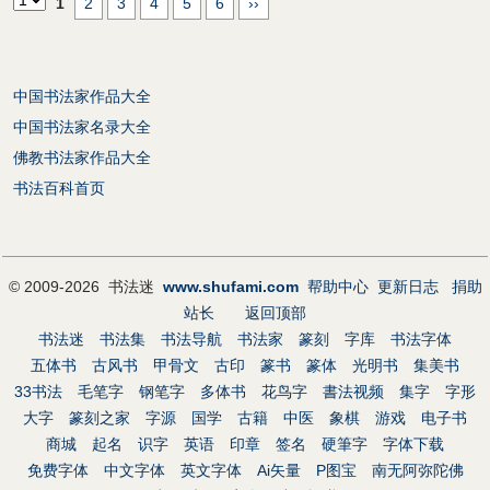
1
2
3
4
5
6
››
中国书法家作品大全
中国书法家名录大全
佛教书法家作品大全
书法百科首页
© 2009-2026 书法迷
www.shufami.com
帮助中心
更新日志
捐助
站长
返回顶部
书法迷
书法集
书法导航
书法家
篆刻
字库
书法字体
五体书
古风书
甲骨文
古印
篆书
篆体
光明书
集美书
33书法
毛笔字
钢笔字
多体书
花鸟字
書法视频
集字
字形
大字
篆刻之家
字源
国学
古籍
中医
象棋
游戏
电子书
商城
起名
识字
英语
印章
签名
硬筆字
字体下载
免费字体
中文字体
英文字体
Ai矢量
P图宝
南无阿弥陀佛