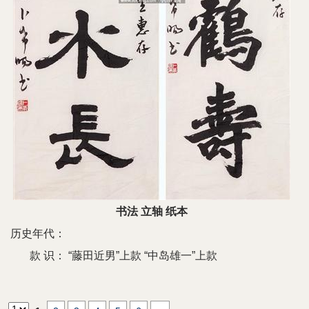
书法 立轴 纸本
历史年代：
款 识：
“藤田近男”上款 “中岛雄一”上款