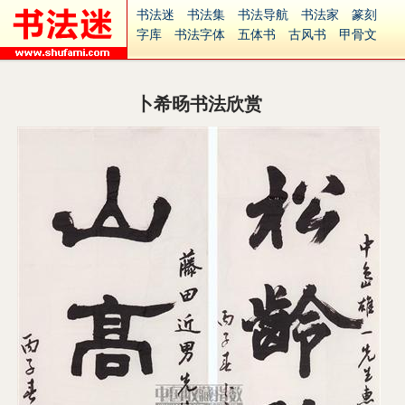
书法迷
书法集
书法导航
书法家
篆刻
字库
书法字体
五体书
古风书
甲骨文
古印
篆书
篆体
光明书
集美书
33书法
毛笔字
钢笔字
多体书
花鸟字
書法视频
集字
字形
大字
篆刻之家
字源
国学
卜希旸书法欣赏
古籍
中医
象棋
游戏
电子书
商城
起名
识字
英语
印章
签名
硬筆字
字体下载
免费字体
中文字体
英文字体
Ai矢量
P图宝
南无阿弥陀佛
意见反馈
安全网站
捐赠
繁體版