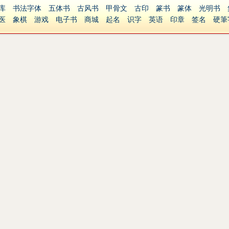
库
书法字体
五体书
古风书
甲骨文
古印
篆书
篆体
光明书
医
象棋
游戏
电子书
商城
起名
识字
英语
印章
签名
硬筆
障碍
繁體版