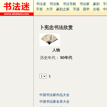
书法迷
书法集
书法导航
书法家
篆刻
字
字形
大字
篆刻之家
字源
国学
古籍
中
南无阿弥陀佛
意见反馈
安全网站
捐赠
无
卜宪忠书法欣赏
人物
历史年代：
90年代
1
中国书法家作品大全
中国书法家名录大全