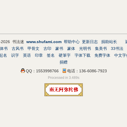
9-2026 书法迷
www.shufami.com
帮助中心
更新日志
捐助站长
体书
古风书
甲骨文
古印
篆书
篆体
光明书
集美书
33书法
起名
识字
英语
印章
签名
硬筆字
字体下载
免费字体
中文字
捐赠
QQ：1553998766
电话：136-6086-7923
Processed in 3.489s