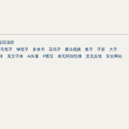
返回顶部
毛笔字
钢笔字
多体书
花鸟字
書法视频
集字
字形
大字
体
英文字体
Ai矢量
P图宝
南无阿弥陀佛
意见反馈
安全网站