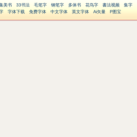
集美书
33书法
毛笔字
钢笔字
多体书
花鸟字
書法视频
集字
字
字体下载
免费字体
中文字体
英文字体
Ai矢量
P图宝