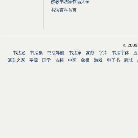
佛教书法家作品大全
书法百科首页
© 200
书法迷
书法集
书法导航
书法家
篆刻
字库
书法字体
五
篆刻之家
字源
国学
古籍
中医
象棋
游戏
电子书
商城