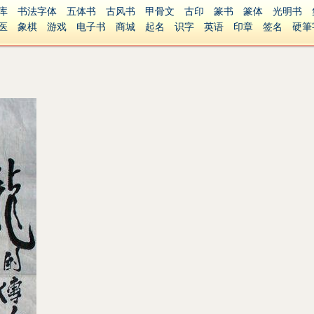
库
书法字体
五体书
古风书
甲骨文
古印
篆书
篆体
光明书
医
象棋
游戏
电子书
商城
起名
识字
英语
印章
签名
硬筆
障碍
繁體版