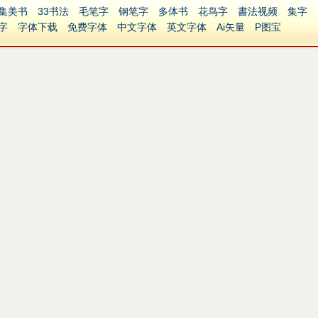
集美书
33书法
毛笔字
钢笔字
多体书
花鸟字
書法视频
集字
字
字体下载
免费字体
中文字体
英文字体
Ai矢量
P图宝