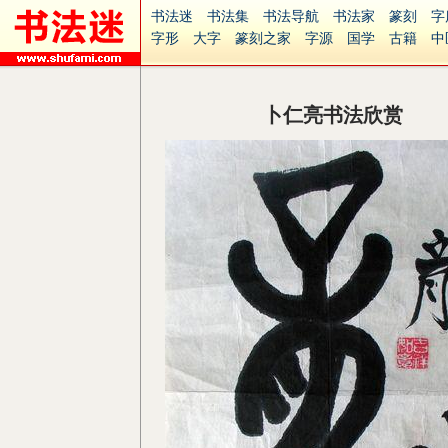
书法迷
书法集
书法导航
书法家
篆刻
字
字形
大字
篆刻之家
字源
国学
古籍
中
南无阿弥陀佛
意见反馈
安全网站
捐赠
无
卜仁亮书法欣赏