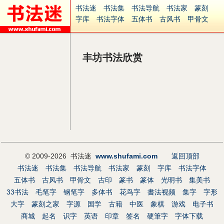
书法迷
书法集
书法导航
书法家
篆刻
字库
书法字体
五体书
古风书
甲骨文
古印
篆书
篆体
光明书
集美书
33书法
毛笔字
钢笔字
多体书
花鸟字
書法视频
集字
字形
大字
篆刻之家
字源
国学
丰坊书法欣赏
古籍
中医
象棋
游戏
电子书
商城
起名
识字
英语
印章
签名
硬筆字
字体下载
免费字体
中文字体
英文字体
Ai矢量
P图宝
南无阿弥陀佛
意见反馈
安全网站
捐赠
© 2009-2026 书法迷
www.shufami.com
返回顶部
书法迷
书法集
书法导航
书法家
篆刻
字库
书法字体
五体书
古风书
甲骨文
古印
篆书
篆体
光明书
集美书
33书法
毛笔字
钢笔字
多体书
花鸟字
書法视频
集字
字形
大字
篆刻之家
字源
国学
古籍
中医
象棋
游戏
电子书
商城
起名
识字
英语
印章
签名
硬筆字
字体下载