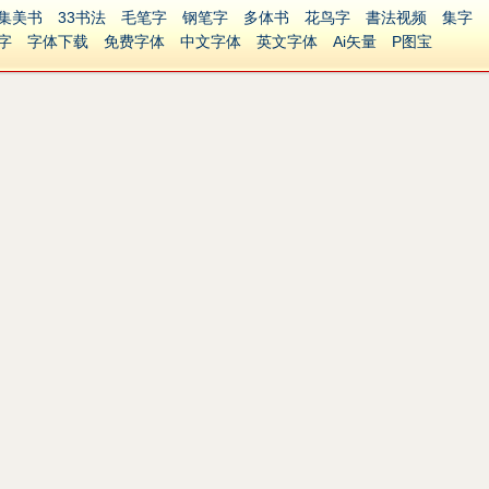
集美书
33书法
毛笔字
钢笔字
多体书
花鸟字
書法视频
集字
字
字体下载
免费字体
中文字体
英文字体
Ai矢量
P图宝