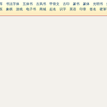
库
书法字体
五体书
古风书
甲骨文
古印
篆书
篆体
光明书
医
象棋
游戏
电子书
商城
起名
识字
英语
印章
签名
硬筆
障碍
繁體版