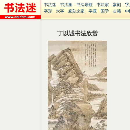
书法迷
书法集
书法导航
书法家
篆刻
字
字形
大字
篆刻之家
字源
国学
古籍
中
南无阿弥陀佛
意见反馈
安全网站
捐赠
无
丁以诚书法欣赏