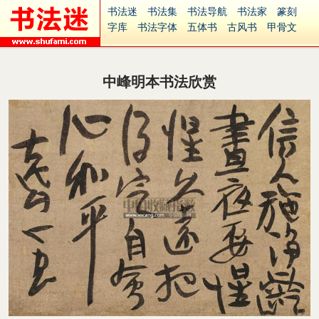
书法迷
书法集
书法导航
书法家
篆刻
字库
书法字体
五体书
古风书
甲骨文
古印
篆书
篆体
光明书
集美书
33书法
毛笔字
钢笔字
多体书
花鸟字
書法视频
集字
字形
大字
篆刻之家
字源
国学
中峰明本书法欣赏
古籍
中医
象棋
游戏
电子书
商城
起名
识字
英语
印章
签名
硬筆字
字体下载
免费字体
中文字体
英文字体
Ai矢量
P图宝
南无阿弥陀佛
意见反馈
安全网站
捐赠
繁體版