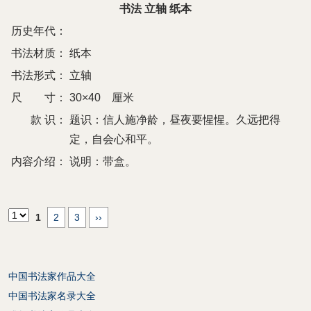
书法 立轴 纸本
历史年代：
书法材质：
纸本
书法形式：
立轴
尺 寸：
30×40 厘米
款 识：
题识：信人施净龄，昼夜要惺惺。久远把得
定，自会心和平。
内容介绍：
说明：带盒。
1
2
3
››
中国书法家作品大全
中国书法家名录大全