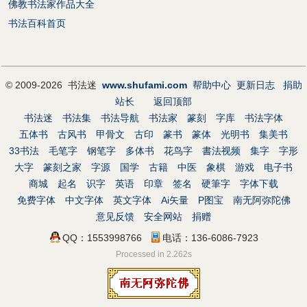
佛教书法家作品大全
书法百科首页
© 2009-2026 书法迷
www.shufami.com
帮助中心
更新日志
捐助
站长
返回顶部
书法迷
书法集
书法导航
书法家
篆刻
字库
书法字体
五体书
古风书
甲骨文
古印
篆书
篆体
光明书
集美书
33书法
毛笔字
钢笔字
多体书
花鸟字
書法视频
集字
字形
大字
篆刻之家
字源
国学
古籍
中医
象棋
游戏
电子书
商城
起名
识字
英语
印章
签名
硬筆字
字体下载
免费字体
中文字体
英文字体
Ai矢量
P图宝
南无阿弥陀佛
意见反馈
安全网站
捐赠
QQ：1553998766
电话：136-6086-7923
Processed in 2.262s