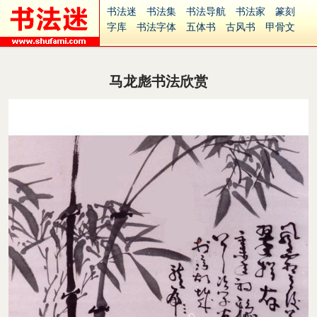
书法迷
书法集
书法导航
书法家
篆刻
字库
书法字体
五体书
古风书
甲骨文
古印
篆书
篆体
光明书
集美书
33书法
毛笔字
钢笔字
多体书
花鸟字
書法视频
集字
字形
大字
篆刻之家
字源
国学
马龙彪书法欣赏
古籍
中医
象棋
游戏
电子书
商城
起名
识字
英语
印章
签名
硬筆字
字体下载
免费字体
中文字体
英文字体
Ai矢量
P图宝
南无阿弥陀佛
意见反馈
安全网站
捐赠
繁體版