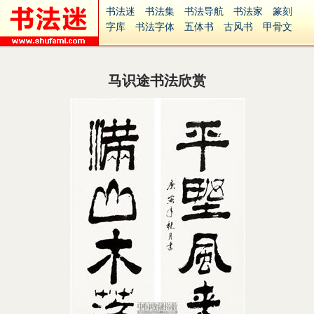
书法迷
书法集
书法导航
书法家
篆刻
字库
书法字体
五体书
古风书
甲骨文
古印
篆书
篆体
光明书
集美书
33书法
毛笔字
钢笔字
多体书
花鸟字
書法视频
集字
字形
大字
篆刻之家
字源
国学
马识途书法欣赏
古籍
中医
象棋
游戏
电子书
商城
起名
识字
英语
印章
签名
硬筆字
字体下载
免费字体
中文字体
英文字体
Ai矢量
P图宝
南无阿弥陀佛
意见反馈
安全网站
捐赠
繁體版