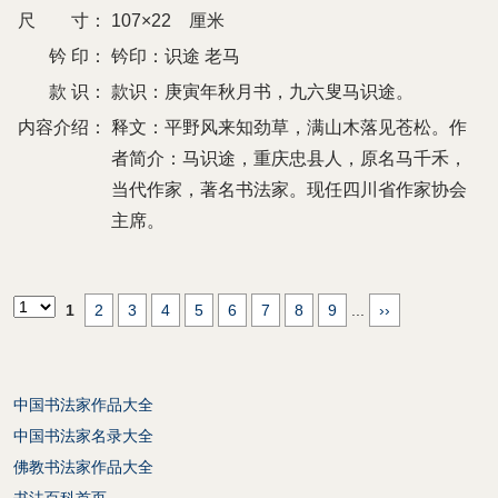
尺 寸：
107×22 厘米
钤 印：
钤印：识途 老马
款 识：
款识：庚寅年秋月书，九六叟马识途。
内容介绍：
释文：平野风来知劲草，满山木落见苍松。作
者简介：马识途，重庆忠县人，原名马千禾，
当代作家，著名书法家。现任四川省作家协会
主席。
1
2
3
4
5
6
7
8
9
...
››
中国书法家作品大全
中国书法家名录大全
佛教书法家作品大全