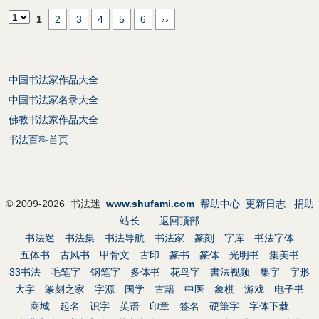
1
2
3
4
5
6
››
中国书法家作品大全
中国书法家名录大全
佛教书法家作品大全
书法百科首页
© 2009-2026 书法迷
www.shufami.com
帮助中心
更新日志
捐助
站长
返回顶部
书法迷
书法集
书法导航
书法家
篆刻
字库
书法字体
五体书
古风书
甲骨文
古印
篆书
篆体
光明书
集美书
33书法
毛笔字
钢笔字
多体书
花鸟字
書法视频
集字
字形
大字
篆刻之家
字源
国学
古籍
中医
象棋
游戏
电子书
商城
起名
识字
英语
印章
签名
硬筆字
字体下载