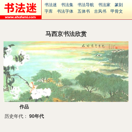
书法迷
书法集
书法导航
书法家
篆刻
字库
书法字体
五体书
古风书
甲骨文
古印
篆书
篆体
光明书
集美书
33书法
毛笔字
钢笔字
多体书
花鸟字
書法视频
集字
字形
大字
篆刻之家
字源
国学
马西京书法欣赏
古籍
中医
象棋
游戏
电子书
商城
起名
识字
英语
印章
签名
硬筆字
字体下载
免费字体
中文字体
英文字体
Ai矢量
P图宝
南无阿弥陀佛
意见反馈
安全网站
捐赠
繁體版
作品
历史年代：
90年代