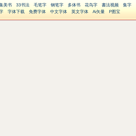
集美书
33书法
毛笔字
钢笔字
多体书
花鸟字
書法视频
集字
字
字体下载
免费字体
中文字体
英文字体
Ai矢量
P图宝