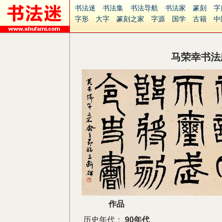
书法迷
书法集
书法导航
书法家
篆刻
字
字形
大字
篆刻之家
字源
国学
古籍
中
南无阿弥陀佛
意见反馈
安全网站
捐赠
无
马荣幸书法
作品
历史年代：
90年代