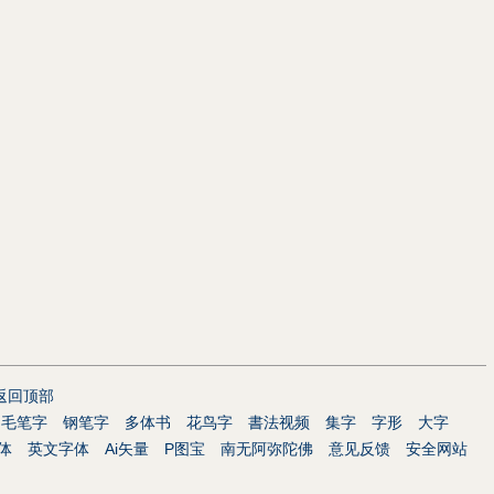
返回顶部
毛笔字
钢笔字
多体书
花鸟字
書法视频
集字
字形
大字
体
英文字体
Ai矢量
P图宝
南无阿弥陀佛
意见反馈
安全网站