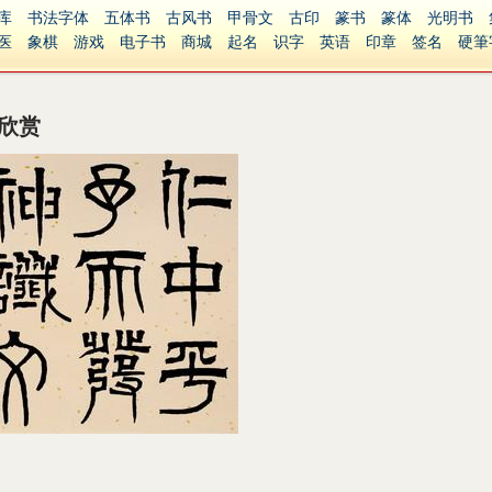
库
书法字体
五体书
古风书
甲骨文
古印
篆书
篆体
光明书
医
象棋
游戏
电子书
商城
起名
识字
英语
印章
签名
硬筆
障碍
繁體版
欣赏