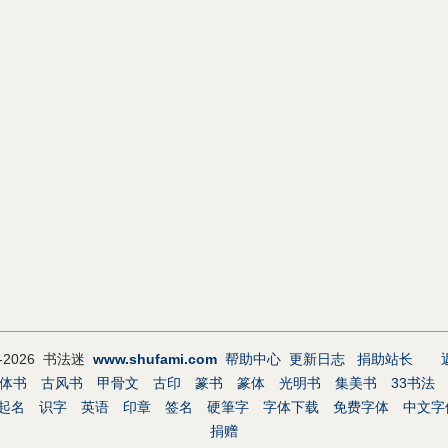
9-2026 书法迷
www.shufami.com
帮助中心
更新日志
捐助站长
体书
古风书
甲骨文
古印
篆书
篆体
光明书
集美书
33书法
起名
识字
英语
印章
签名
硬筆字
字体下载
免费字体
中文字
捐赠