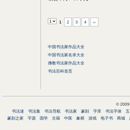
1
2
3
4
››
中国书法家作品大全
中国书法家名录大全
佛教书法家作品大全
书法百科首页
© 200
书法迷
书法集
书法导航
书法家
篆刻
字库
书法字体
五
篆刻之家
字源
国学
古籍
中医
象棋
游戏
电子书
商城