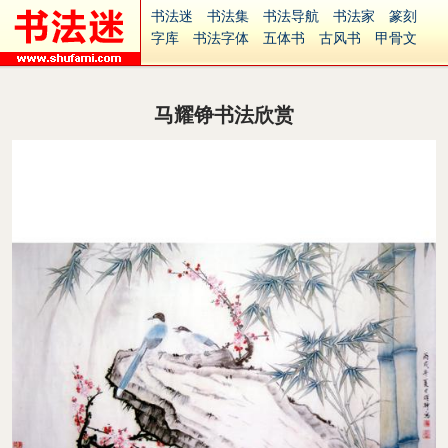
书法迷
书法集
书法导航
书法家
篆刻
字库
书法字体
五体书
古风书
甲骨文
古印
篆书
篆体
光明书
集美书
33书法
毛笔字
钢笔字
多体书
花鸟字
書法视频
集字
字形
大字
篆刻之家
字源
国学
马耀铮书法欣赏
古籍
中医
象棋
游戏
电子书
商城
起名
识字
英语
印章
签名
硬筆字
字体下载
免费字体
中文字体
英文字体
Ai矢量
P图宝
南无阿弥陀佛
意见反馈
安全网站
捐赠
繁體版