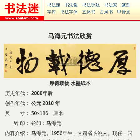
书法迷
书法集
书法导航
书法家
篆刻
字库
书法字体
五体书
古风书
甲骨文
古印
篆书
篆体
光明书
集美书
33书法
毛笔字
钢笔字
多体书
花鸟字
書法视频
集字
字形
大字
篆刻之家
字源
国学
马海元书法欣赏
古籍
中医
象棋
游戏
电子书
商城
起名
识字
英语
印章
签名
硬筆字
字体下载
免费字体
中文字体
英文字体
Ai矢量
P图宝
南无阿弥陀佛
意见反馈
安全网站
捐赠
繁體版
厚德载物 水墨纸本
历史年代：
2000年后
创作年代：
公元 2010 年
尺 寸：
50×186 厘米
钤 印：
钤印：马海元
内容介绍：
马海元。1956年生，甘肃省临洮人。现任：国