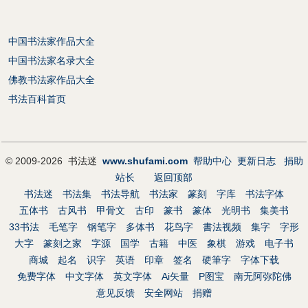
中国书法家作品大全
中国书法家名录大全
佛教书法家作品大全
书法百科首页
© 2009-2026 书法迷
www.shufami.com
帮助中心
更新日志
捐助
站长
返回顶部
书法迷
书法集
书法导航
书法家
篆刻
字库
书法字体
五体书
古风书
甲骨文
古印
篆书
篆体
光明书
集美书
33书法
毛笔字
钢笔字
多体书
花鸟字
書法视频
集字
字形
大字
篆刻之家
字源
国学
古籍
中医
象棋
游戏
电子书
商城
起名
识字
英语
印章
签名
硬筆字
字体下载
免费字体
中文字体
英文字体
Ai矢量
P图宝
南无阿弥陀佛
意见反馈
安全网站
捐赠